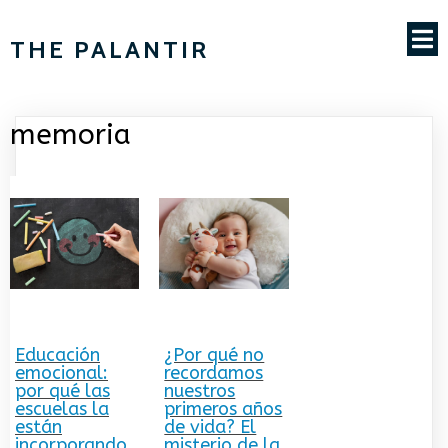
THE PALANTIR
memoria
Educación
¿Por qué no
emocional:
recordamos
por qué las
nuestros
escuelas la
primeros años
están
de vida? El
incorporando
misterio de la