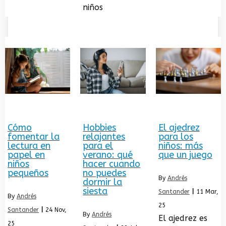
niños
Cómo
Hobbies
El ajedrez
fomentar la
relajantes
para los
lectura en
para el
niños: más
papel en
verano: qué
que un juego
niños
hacer cuando
pequeños
no puedes
By
Andrés
dormir la
siesta
Santander
|
11
Mar,
By
Andrés
25
Santander
|
24
Nov,
By
Andrés
El ajedrez es
25