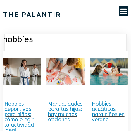
THE PALANTIR
hobbies
Hobbies
Manualidades
Hobbies
deportivos
para tus hijos:
acuáticos
para niños:
hay muchas
para niños en
cómo elegir
opciones
verano
la actividad
ideal