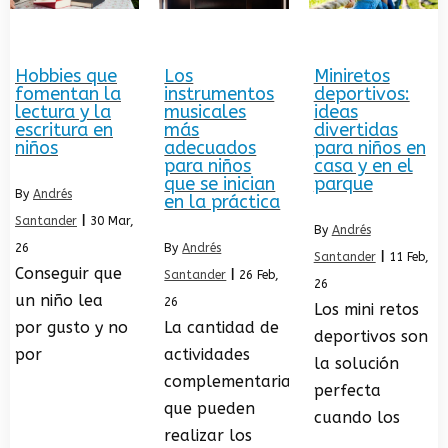
Hobbies que
Los
Miniretos
fomentan la
instrumentos
deportivos:
lectura y la
musicales
ideas
escritura en
más
divertidas
niños
adecuados
para niños en
para niños
casa y en el
que se inician
parque
By
Andrés
en la práctica
Santander
|
30
Mar,
By
Andrés
26
By
Andrés
Santander
|
11
Feb,
Conseguir que
Santander
|
26
Feb,
26
un niño lea
26
Los mini retos
por gusto y no
La cantidad de
deportivos son
por
actividades
la solución
complementarias
perfecta
que pueden
cuando los
realizar los